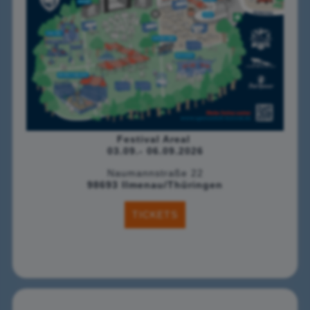
Festival Areal
03.09.- 06.09.2026
Naumannstraße 22
98693 Ilmenau/Thüringen
TICKETS