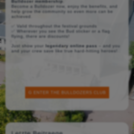
Bulldozer membership
.
Become a Bulldozer now, enjoy the benefits, and
help grow the community so even more can be
achieved.
✅ Valid throughout the festival grounds
✅ Wherever you see the Bud sticker or a flag
flying, there are discounts!
Just show your
legendary online pass
– and you
and your crew save like true hard-hitting heroes!
G ENTER THE BULLDOZERS CLUB
Letzte Beitraege