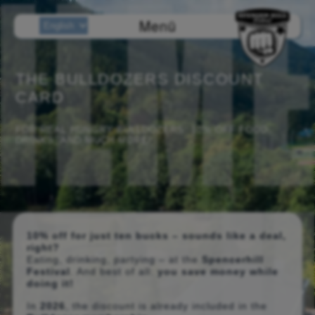
Menü
THE BULLDOZERS DISCOUNT
CARD
FOR REAL HUNGRY BULLDOZERS: 10% OFF FOOD,
DRINKS, AND MUCH MORE!
10% off for just ten bucks – sounds like a deal,
right?
Eating, drinking, partying – at the
Spencerhill
Festival
. And best of all:
you save money while
doing it!
In
2026
, the discount is already included in the