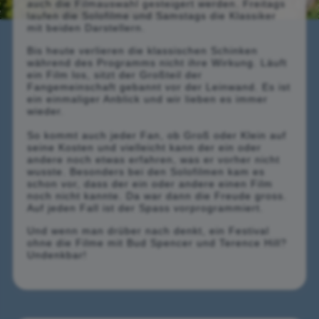
auch die Filmauswahl gesteigert werden. Freitags
laufen die Solofilme und Samstags die Klassiker
mit beiden Darstellern.
Bis heute verlieren die klassischen Schinken
während des Programms nicht ihre Wirkung. Läuft
ein Film los, sitzt der Großteil der
Fangemeinschaft gebannt vor der Leinwand. Es ist
ein einmaliger Anblick und wir lieben es immer
wieder.
So kommt auch jeder Fan, ob Groß oder Klein auf
seine Kosten und vielleicht kann der ein oder
andere noch etwas erfahren, was er vorher nicht
wusste. Besonders bei den Solofilmen kam es
schon vor, dass der ein oder andere einen Film
noch nicht kannte. Da war dann die Freude gross.
Auf jeden Fall ist der Spass vorprogrammiert.
Und wenn man drüber nach denkt, ein Festival
ohne die Filme mit Bud Spencer und Terence Hill?
Undenkbar!