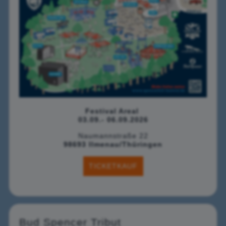
Festival Areal
03.09.- 06.09.2026
Naumannstraße 22
98693 Ilmenau/Thüringen
TICKETKAUF
Bud Spencer Tribut