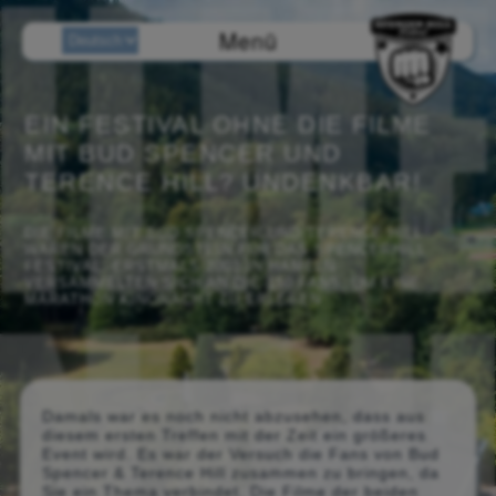
Menü
EIN FESTIVAL OHNE DIE FILME
MIT BUD SPENCER UND
TERENCE HILL? UNDENKBAR!
DIE FILME MIT BUD SPENCER UND TERENCE HILL
WAREN DER GRUNDSTEIN FÜR DAS SPENCERHILL
FESTIVAL. ERSTMALS 2001 IN HAMELN
VERSAMMELTEN SICH AN DIE 150 FANS, UM EINE
MARATHON KINONACHT ZU ERLEBEN.
Damals war es noch nicht abzusehen, dass aus
diesem ersten Treffen mit der Zeit ein größeres
Event wird. Es war der Versuch die Fans von Bud
Spencer & Terence Hill zusammen zu bringen, da
Sie ein Thema verbindet. Die Filme der beiden