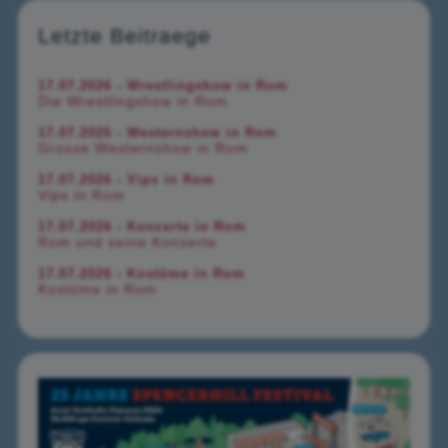
Letzte Beitraege
17.07.2026 - Wrestlingshow in Rom
Die Wrestlingshow in Rom
17.07.2026 - Westernshow in Rom
Grosse Westernshow in Rom
17.07.2026 - Vips in Rom
Vips in Rom
17.07.2026 - Konzerte in Rom
Rom und seine Konzerte
17.07.2026 - Kostüme in Rom
Kostüme in Rom