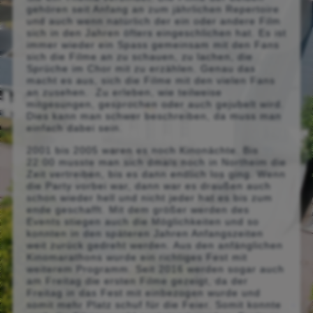
gehören seit Anfang an zum jährlichen Repertoire
und auch wenn natürlich der ein oder andere Film
sich in den Jahren öfters eingeschlichen hat. Es ist
immer wieder ein Spass gemeinsam mit den Fans
sich die Filme an zu schauen, zu lachen, die
Sprüche im Chor mit zu erzählen. Genau das
macht es aus, sich die Filme mit den vielen Fans
an zusehen. Zu erleben, wie teilweise
mitgesungen, gesprochen oder auch gejubelt wird.
Dies kann man schwer beschreiben, da muss man
einfach dabei sein.
2001 bis 2005 waren es noch Kinonächte. Bis
22:00 musste man sich dmals noch in Northeim die
Zeit vertreiben, bis es dann endlich los ging. Wenn
die Party vorbei war, dann war es draußen auch
schon wieder hell und nicht jeder hat es bis zum
ende geschafft. Mit dem größer werden des
Events stiegen auch die Möglichkeiten und so
konnten in den späteren Jahren Anfangszeiten
weit zurück gedreht werden. Aus den anfänglichen
Kinomarathons wurde ein richtiges Fest mit
weiterem Programm. Seit 2016 werden sogar auch
am Freitag die ersten Filme gezeigt, da der
Freitag in das Fest mit einbezogen wurde und
somit mehr Platz schuf für die Feier. Somit konnte