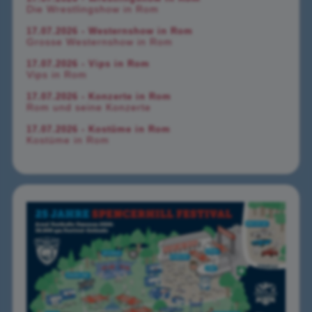
Die Wrestlingshow in Rom
17.07.2026 - Westernshow in Rom
Grosse Westernshow in Rom
17.07.2026 - Vips in Rom
Vips in Rom
17.07.2026 - Konzerte in Rom
Rom und seine Konzerte
17.07.2026 - Kostüme in Rom
Kostüme in Rom