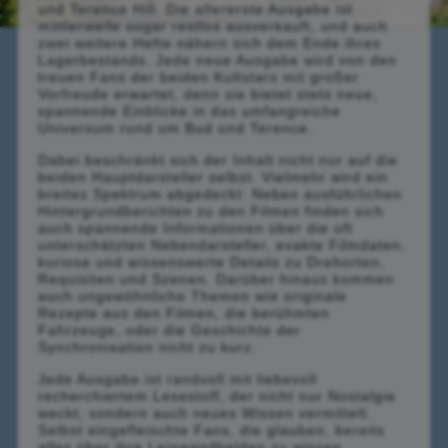
und Terence Hill. Die allererste Ausgabe ist
mittlerweile sogar restlos ausverkauft, und auch
zwei weitere Hefte nähern sich dem Ende ihres
Lagerbestands. Jede neue Ausgabe wird von den
treuen Fans der beiden Kultstars mit großer
Vorfreude erwartet, denn sie bietet stets neue,
spannende Einblicke in das umfangreiche
Universum rund um Bud und Terence.
Dabei beschränkt sich der Inhalt nicht nur auf die
beiden Hauptdarsteller selbst. Vielmehr wird ein
breites Spektrum abgedeckt: Neben ausführlichen
Hintergrundberichten zu den Filmen finden sich
auch spannende Informationen über die oft
unterschätzten Nebendarsteller, exakte Filmdaten,
kuriose und wissenswerte Details zu Drehorten,
Requisiten und Szenen. Darüber hinaus kommen
auch ungewöhnliche Themen wie originale
Rezepte aus den Filmen, die berühmten
Fahrzeuge, oder die Geschichte der
Synchronisation nicht zu kurz.
Jede Ausgabe ist randvoll mit liebevoll
recherchiertem Lesestoff, der nicht nur Nostalgie
weckt, sondern auch neues Wissen vermittelt.
Selbst eingefleischte Fans, die glauben, bereits
alles über ihre Leinwandhelden zu wissen,