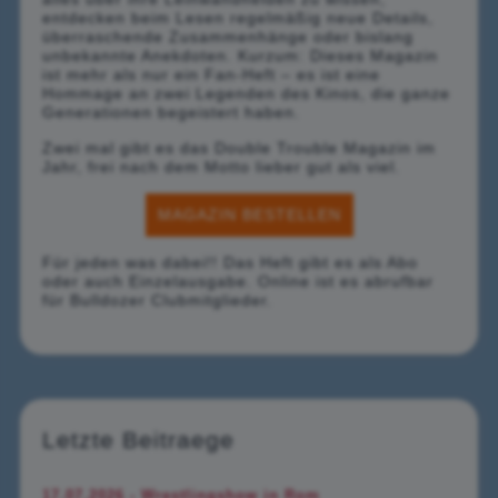
entdecken beim Lesen regelmäßig neue Details,
überraschende Zusammenhänge oder bislang
unbekannte Anekdoten. Kurzum: Dieses Magazin
ist mehr als nur ein Fan-Heft – es ist eine
Hommage an zwei Legenden des Kinos, die ganze
Generationen begeistert haben.
Zwei mal gibt es das Double Trouble Magazin im
Jahr, frei nach dem Motto lieber gut als viel.
MAGAZIN BESTELLEN
Für jeden was dabei!! Das Heft gibt es als Abo
oder auch Einzelausgabe. Online ist es abrufbar
für Bulldozer Clubmitglieder.
Letzte Beitraege
17.07.2026 - Wrestlingshow in Rom