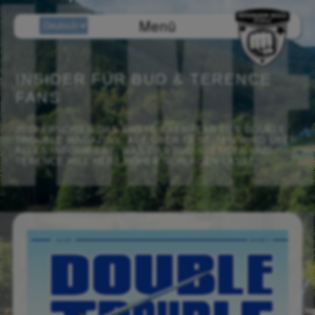
Menü
INSIDER FÜR BUD & TERENCE
FANS
2019 ERSCHIEN DAS ERSTE EXEMPLAR DES DOUBLE
TROUBLE MAGAZINS. AUF ÜBER 68 SEITEN WIRD ÜBER
ALLES INFORMIERT, WAS DAS BUD SPENCER UND
TERENCE HILL HERZ HÖHER SCHLAGEN LÄSST.