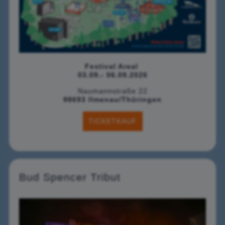
Festival Areal
03.09.- 06.09.2026
Naumannstraße 22
98693 Ilmenau/Thüringen
TICKETKAUF
Bud Spencer Tribut