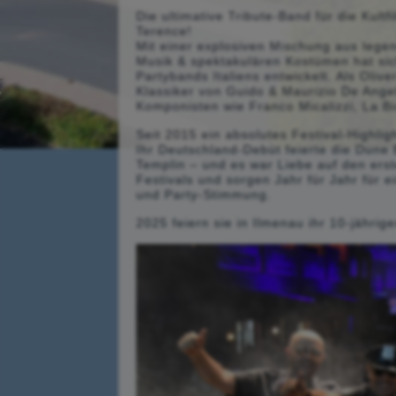
Die ultimative Tribute-Band für die Kult
Terence!
Mit einer explosiven Mischung aus lege
Musik & spektakulären Kostümen hat sich
Partybands Italiens entwickelt. Als Oliv
Klassiker von Guido & Maurizio De Angel
Komponisten wie Franco Micalizzi, La B
Seit 2015 ein absolutes Festival-Highlig
Ihr Deutschland-Debüt feierte die Dune
Templin – und es war Liebe auf den erst
Festivals und sorgen Jahr für Jahr für 
und Party-Stimmung.
2025 feiern sie in Ilmenau ihr 10-jährig