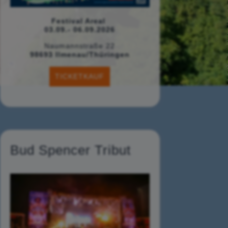
Festival Areal
03.09.- 06.09.2026
Naumannstraße 22
98693 Ilmenau/Thüringen
TICKETKAUF
Bud Spencer Tribut