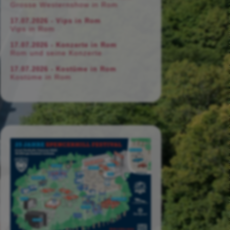
Grosse Westernshow in Rom
17.07.2026 - Vips in Rom
Vips in Rom
17.07.2026 - Konzerte in Rom
Rom und seine Konzerte
17.07.2026 - Kostüme in Rom
Kostüme in Rom