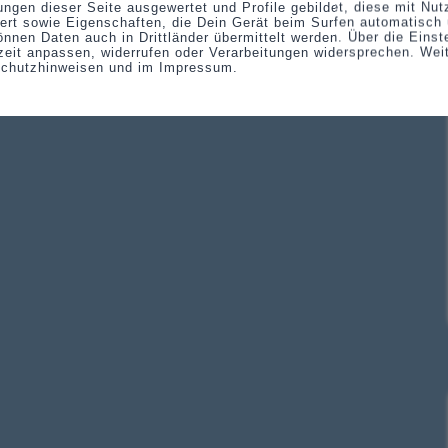
ungen dieser Seite ausgewertet und Profile gebildet, diese mit Nu
ert sowie Eigenschaften, die Dein Gerät beim Surfen automatisch 
önnen Daten auch in Drittländer übermittelt werden. Über die Eins
eit anpassen, widerrufen oder Verarbeitungen widersprechen. Wei
schutzhinweisen und im Impressum.