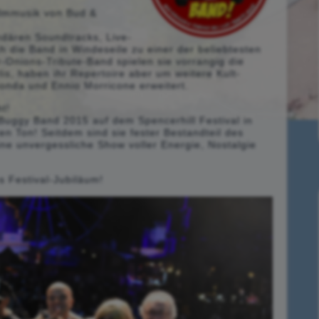
filmmusik von Bud &
ndären Soundtracks, Live-
 die Band in Windeseile zu einer der beliebtesten
er-Onions-Tribute-Band spielen sie vorrangig die
is, haben ihr Repertoire aber um weitere Kult-
ionda und Ennio Morricone erweitert.
ht!
 Buggy Band 2015 auf dem Spencerhill Festival in
en Ton! Seitdem sind sie fester Bestandteil des
eine unvergessliche Show voller Energie, Nostalgie
es Festival-Jubiläum!