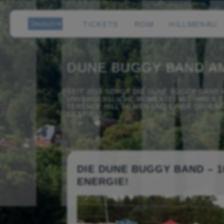
TICKETS
ROM
HILLMENAU
DUNE BUGGY BAND A
SEIT 2015 SORGT DIE DUNE BUGGY BAND
UNVERGESSLICHE MOMENTE! MIT IHREN
TERENCE HILL FILMEN UND EINER ORDEN
GESPIELT.
DIE DUNE BUGGY BAND – 1
ENERGIE!