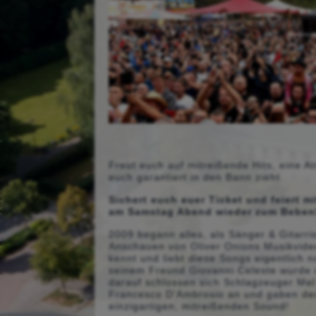
Freut euch auf mitreißende Hits, eine A
euch garantiert in den Bann zieht.
Sichert euch euer Ticket und feiert m
am Samstag Abend wieder zum Beben
2009 begann alles, als Sänger & Gitarri
Anschauen von Oliver Onions Musikvideo
kennt und liebt diese Songs eigentlich
seinem Freund Giovanni Celeste wurde d
darauf schlossen sich Schlagzeuger Mel
Francesco D'Ambrosio an und gaben de
einzigartigen, mitreißenden Sound!