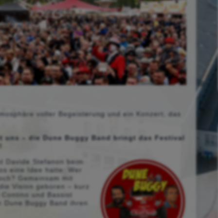
tmosphäre voller Begeisterung und ein Konzert, das
it uns – die Dune Buggy Band bringt das Festival
!
st Davide Stefanon beim
s eine Idee hatte: Wer
 noch? Gemeinsam mit
ie Vision geboren – kurz
 Contino und Bassist
r Dune Buggy Band ihren