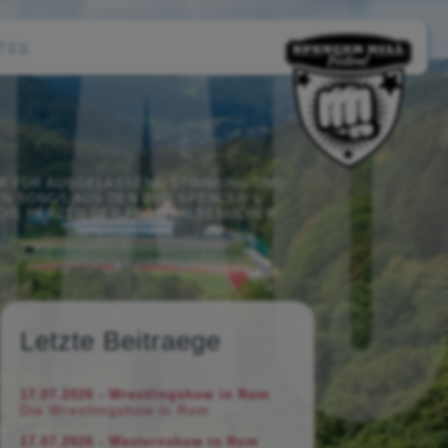
TES
AHR FÜR AUSGELASSENE STIMMUNG UND
N SONGS AUS DEN BUD SPENCER &
 DIE HERZEN DER FESTIVALBESUCHER
Letzte Beitraege
17.07.2026 - Wrestlingshow in Rom
Die Wrestlingshow in Rom
17.07.2026 - Westernshow in Rom