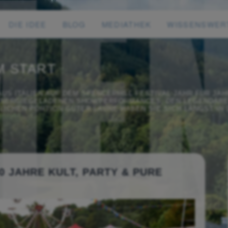
DIE IDEE
BLOG
MEDIATHEK
WISSENSWER
M START
 AUS ITALIEN AUF DEM SPENCERHILL FESTIVAL JAHR FÜR J
 ENERGIEGELADENEN SHOWPERFORMANCES, DEN LEGENDÄRE
TLICHEN PORTION GUTER LAUNE HABEN SIE SICH LÄNGST IN
0 JAHRE KULT, PARTY & PURE