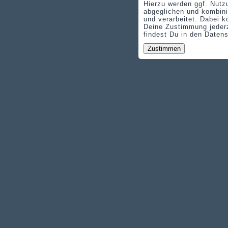
Hierzu werden ggf. Nutz
abgeglichen und kombini
und verarbeitet. Dabei k
Deine Zustimmung jederz
findest Du in den Daten
Zustimmen