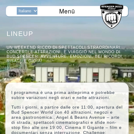
Menü
LINEUP
UN WEEKEND RICCO DI SPETTACOLI STRAORDINARI,
CONCERTI E ATTRAZIONI. È VIAGGIO NEL MONDO DI
BUD SPENCER: AVVENTURE, EMOZIONI, BEI RICORDI,
RISATE E GIOIA!
l programma è una prima anteprima e potrebbe
subire variazioni negli orari e nelle attrazioni.
Tutti i giorni, a partire dalle ore 11:00, apertura del
Bud Spencer World con 40 attrazioni, negozi e
area gastronomica., Angel & Beans Avenue – arte
di strada, spettacoli cinematografici e sfide non-
stop fino alle ore 19:00, Cinema Il Gigante – film e
documentari senza interruzione, Challenge: