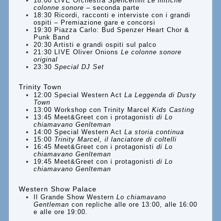
18:00 LIVE Orchestra Spencerhill
Le mitiche
colonne sonore
– seconda parte
18:30 Ricordi, racconti e interviste con i grandi
ospiti – Premiazione gare e concorsi
19:30 Piazza Carlo: Bud Spenzer Heart Chor &
Punk Band
20:30 Artisti e grandi ospiti sul palco
21:30 LIVE Oliver Onions
Le colonne sonore
original
23:30
Special DJ Set
Trinity Town
12:00 Special Western Act
La Leggenda di Dusty
Town
13:00 Workshop con Trinity Marcel
Kids Casting
13:45 Meet&Greet con i protagonisti
di Lo
chiamavano Genlteman
14:00 Special Western Act
La storia continua
15:00
Trinity Marcel, il lanciatore di coltelli
16:45 Meet&Greet con i protagonisti
di Lo
chiamavano Genlteman
19:45 Meet&Greet con i protagonisti
di Lo
chiamavano Genlteman
Western Show Palace
Il Grande Show Western
Lo chiamavano
Gentleman
con repliche alle ore 13:00, alle 16:00
e alle ore 19:00.