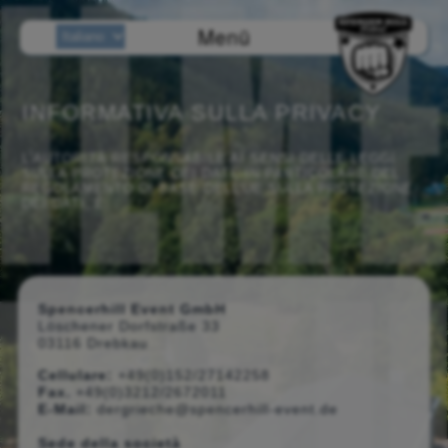
Menü
INFORMATIVA SULLA PRIVACY
L'AUTORITÀ RESPONSABILE AI SENSI DELLE LEGGI
SULLA PROTEZIONE DEI DATI, IN PARTICOLARE DEL
REGOLAMENTO DI BASE DELL'UE SULLA PROTEZIONE
DEI DATI, È:
Spencerhill Event GmbH
Löschener Dorfstraße 33
03116 Drebkau
Cellulare:
+49(0)152/27142258
Fax.
+49(0)3212/2672011
E-Mail:
dergrieche@spencerhill-event.de
Sede della società