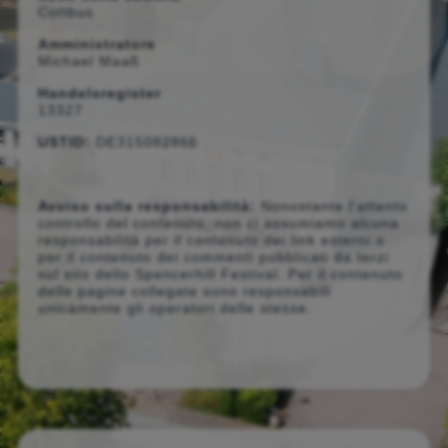
Cottbus
Amministratore
Michael Maaß
Handelsregister
13327
USTID:
DE315082866
Avviso sulla responsabilità:
Nonostante l'attento
controllo del contenuto, non ci assumiamo alcuna
responsabilità per il contenuto dei link esterni o
per il contenuto dei commenti pubblicati da terzi
sul sito dello Spencerhill Festival. Per il contenuto
delle pagine collegate sono responsabili
unicamente gli operatori delle stesse.