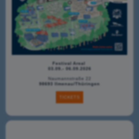
Festival Areal
03.09.- 06.09.2026
Naumannstraße 22
98693 Ilmenau/Thüringen
TICKETS