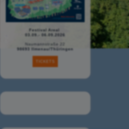
Festival Areal
03.09.- 06.09.2026
Naumannstraße 22
98693 Ilmenau/Thüringen
TICKETS