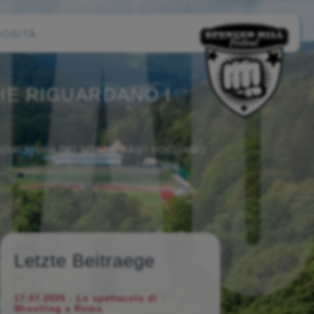
IOSITÀ
HE RIGUARDANO I
DDIRITTURA DEI NOSTRI FAN? VOGLIAMO
Letzte Beitraege
17.07.2026 - Lo spettacolo di
Wrestling a Roma