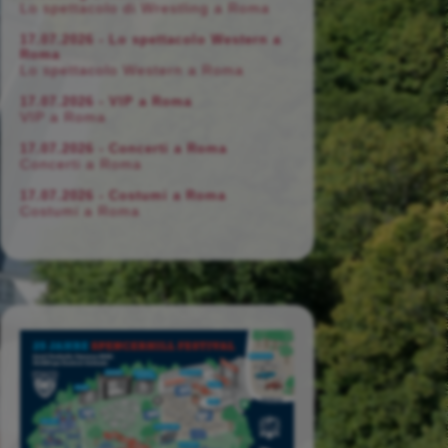
Lo spettacolo di Wrestling a Roma
17.07.2026 - Lo spettacolo Western a
Roma
Lo spettacolo Western a Roma
17.07.2026 - VIP a Roma
VIP a Roma
17.07.2026 - Concerti a Roma
Concerti a Roma
17.07.2026 - Costumi a Roma
Costumi a Roma