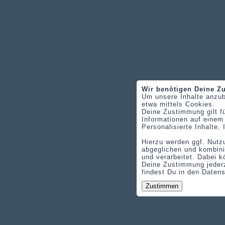
Wir benötigen Deine 
Um unsere Inhalte anzub
etwa mittels Cookies.
Deine Zustimmung gilt f
Informationen auf einem
Personalisierte Inhalte
Hierzu werden ggf. Nutz
abgeglichen und kombini
und verarbeitet. Dabei k
Deine Zustimmung jederz
findest Du in den Daten
Zustimmen