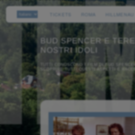
TICKETS
ROMA
HILLMENAU
BUD SPENCER E TEREN
NOSTRI IDOLI
TUTTI CONOSCONO I FILM DI BUD SPENCER
SCOPRIRE TUTTI QUESTI ASPETTI E RACC