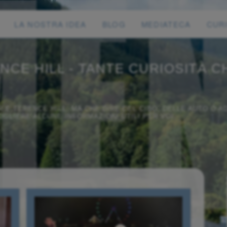
LA NOSTRA IDEA
BLOG
MEDIATECA
CUR
CE HILL - TANTE CURIOSITÀ C
 E TERENCE HILL. MA CHE DIRE DEL CIBO, DELLE AUTO O A
OGLIERE ALCUNE INFORMAZIONI UTILI PER VOI.