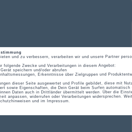
Zustimmung
ieten und zu verbessern, verarbeiten wir und unsere Partner per
ür folgende Zwecke und Verarbeitungen in diesem Angebot:
 Gerät speichern und/oder abrufen
, Inhaltsmessungen, Erkenntnisse über Zielgruppen und Produktent
ungen dieser Seite ausgewertet und Profile gebildet, diese mit Nu
ert sowie Eigenschaften, die Dein Gerät beim Surfen automatisch 
önnen Daten auch in Drittländer übermittelt werden. Über die Eins
eit anpassen, widerrufen oder Verarbeitungen widersprechen. Wei
schutzhinweisen und im Impressum.