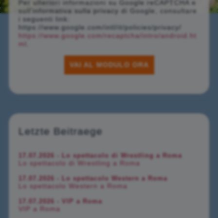
Per ulteriori informazioni su Google reCAPTCHA e
sull'informativa sulla privacy di Google, consultare
i seguenti link:
https://www.google.com/intl/it/policies/privacy/
https://www.google.com/recaptcha/intro/android.ht
ml
.
VAI AL MODULO ORA
Letzte Beitraege
17.07.2026 - Lo spettacolo di Wrestling a Roma
Lo spettacolo di Wrestling a Roma
17.07.2026 - Lo spettacolo Western a Roma
Lo spettacolo Western a Roma
17.07.2026 - VIP a Roma
VIP a Roma