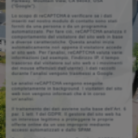
Parkway, Mountain View, CA 94043, USA
(“Google”).
Lo scopo di reCAPTCHA è verificare se i dati
inseriti nel nostro modulo di contatto sono stati
forniti da una persona o da un programma
automatizzato. Per fare ciò, reCAPTCHA analizza il
comportamento del visitatore del sito web in base
a diverse caratteristiche. Questa analisi inizia
automaticamente non appena il visitatore accede
al sito web. Per l'analisi, reCAPTCHA valuta varie
informazioni (ad esempio, l'indirizzo IP, il tempo
trascorso dal visitatore sul sito web o i movimenti
del mouse effettuati dall'utente). I dati raccolti
durante l'analisi vengono trasmessi a Google.
Le analisi reCAPTCHA vengono eseguite
completamente in background. I visitatori del sito
web non vengono informati che è in corso
un'analisi.
Il trattamento dei dati avviene sulla base dell'Art. 6
par. 1 lett. f del GDPR. Il gestore del sito web ha
un interesse legittimo a proteggere le proprie
offerte online da un uso improprio mediante
accessi automatizzati e dallo SPAM.