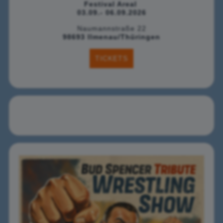
Festival Areal
03.09.- 06.09.2026
Naumannstraße 22
98693 Ilmenau/Thüringen
TICKETS