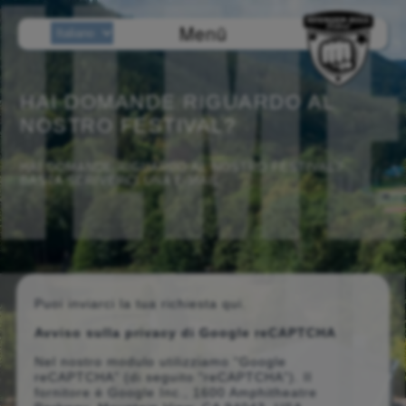
Menü
HAI DOMANDE RIGUARDO AL
NOSTRO FESTIVAL?
HAI DOMANDE RIGUARDO AL NOSTRO FESTIVAL?
BASTA SCRIVERCI UNA E-MAIL.
Puoi inviarci la tua richiesta qui.
Avviso sulla privacy di Google reCAPTCHA
Nel nostro modulo utilizziamo “Google
reCAPTCHA” (di seguito “reCAPTCHA”). Il
fornitore è Google Inc., 1600 Amphitheatre